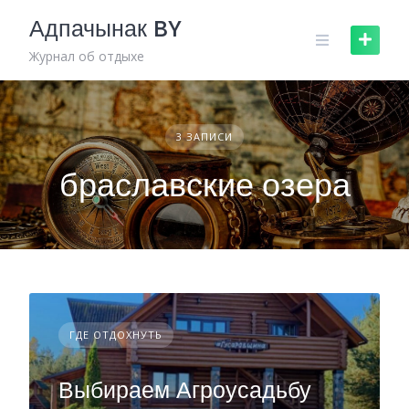
Skip
Адпачынак BY
to
content
Журнал об отдыхе
3 ЗАПИСИ
браславские озера
ГДЕ ОТДОХНУТЬ
Выбираем Агроусадьбу