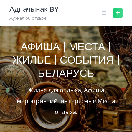
Skip
Адпачынак BY
to
content
Журнал об отдыхе
АФИША | МЕСТА |
ЖИЛЬЕ | СОБЫТИЯ |
БЕЛАРУСЬ
Жилье для отдыха, Афиша
мероприятий, интересные Места
отдыха.