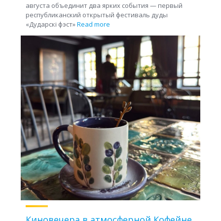
августа объединит два ярких события — первый
республиканский открытый фестиваль дуды
«Дударскі фэст»
Read more
Киновечера в атмосферной Кофейне