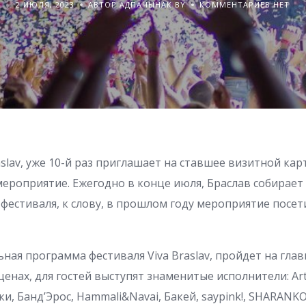
2 ИЮЛЯ, 2023
АВТОР АДПАЧЫНАК BY
КОММЕНТАРИЕВ НЕТ
aslav, уже 10-й раз приглашает на ставшее визитной ка
мероприятие. Ежегодно в конце июля, Браслав собирае
 фестиваля, к слову, в прошлом году мероприятие посе
ная программа фестиваля Viva Braslav, пройдет на глав
нах, для гостей выступят знаменитые исполнители: Artik
, Банд’Эрос, Hammali&Navai, Бакей, saypink!, SHARANK