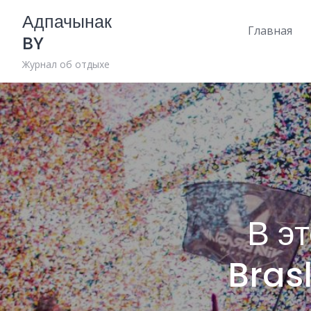
Skip
Адпачынак
to
Главная
BY
content
Журнал об отдыхе
В э
Bras