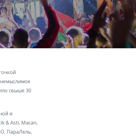
рточкой
т немыслимое
тило свыше 30
ной и
 & Asti, Macan,
OŪ, ПараЛель,