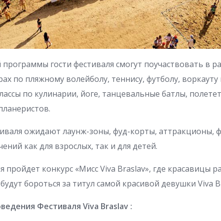
 программы гости фестиваля смогут поучаствовать в р
ах по пляжному волейболу, теннису, футболу, воркауту 
лассы по кулинарии, йоге, танцевальные батлы, полетет
планеристов.
тиваля ожидают лаунж-зоны, фуд-корты, аттракционы, 
ений как для взрослых, так и для детей.
я пройдет конкурс «Мисс Viva Braslav», где красавицы 
 будут бороться за титул самой красивой девушки Viva Br
ведения Фестиваля Viva Braslav :