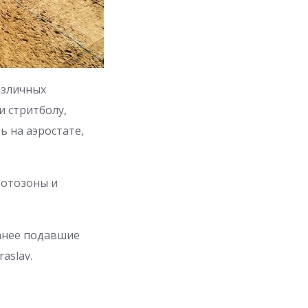
азличных
и стритболу,
ь на аэростате,
фотозоны и
ранее подавшие
aslav.