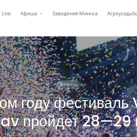
Live
Афиша
Заведения Минска
Агроусадьб
АНОНСЫ
том году фестиваль 
lav пройдет 28—29 