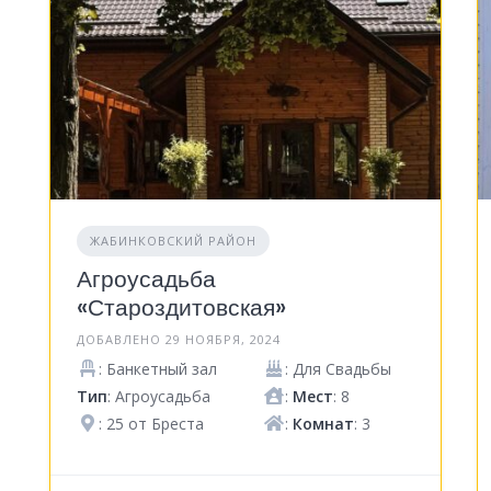
ЖАБИНКОВСКИЙ РАЙОН
Агроусадьба
«Староздитовская»
ДОБАВЛЕНО 29 НОЯБРЯ, 2024
: Банкетный зал
: Для Свадьбы
Тип
: Агроусадьба
:
Мест
: 8
: 25 от Бреста
:
Комнат
: 3