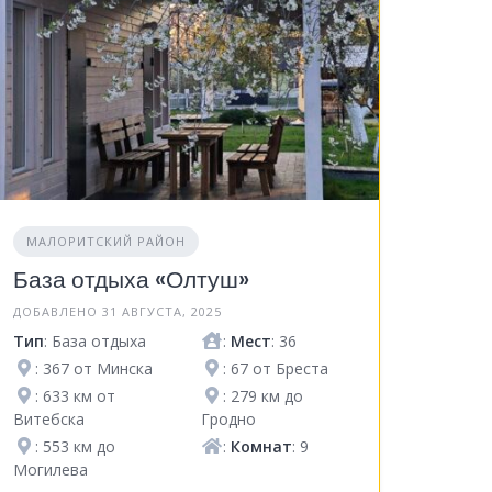
МАЛОРИТСКИЙ РАЙОН
База отдыха «Олтуш»
ДОБАВЛЕНО 31 АВГУСТА, 2025
Тип
: База отдыха
:
Мест
: 36
: 367 от Минска
: 67 от Бреста
: 633 км от
: 279 км до
Витебска
Гродно
: 553 км до
:
Комнат
: 9
Могилева