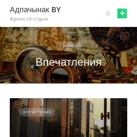
Skip
Адпачынак BY
to
content
Журнал об отдыхе
1 ЗАПИСЬ
Впечатления
ВПЕЧАТЛЕНИЯ