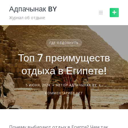
Skip
Адпачынак BY
to
content
Журнал об отдыхе
ГДЕ ОТДОХНУТЬ
Топ 7 преимуществ
отдыха в Египете!
5 ИЮНЯ, 2024
АВТОР АДПАЧЫНАК BY
КОММЕНТАРИЕВ НЕТ
Почему выбирают отдых в Египте? Чем так