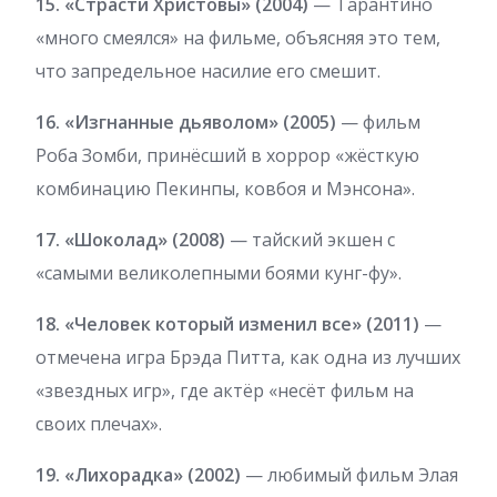
15. «Страсти Христовы» (2004)
— Тарантино
«много смеялся» на фильме, объясняя это тем,
что запредельное насилие его смешит.
16. «Изгнанные дьяволом» (2005)
— фильм
Роба Зомби, принёсший в хоррор «жёсткую
комбинацию Пекинпы, ковбоя и Мэнсона».
17. «Шоколад» (2008)
— тайский экшен с
«самыми великолепными боями кунг-фу».
18. «Человек который изменил все» (2011)
—
отмечена игра Брэда Питта, как одна из лучших
«звездных игр», где актёр «несёт фильм на
своих плечах».
19. «Лихорадка» (2002)
— любимый фильм Элая