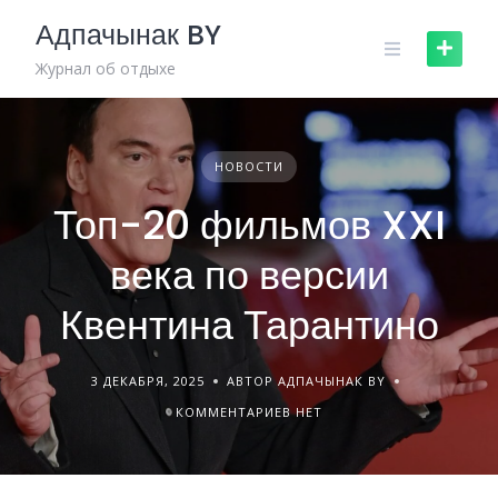
Skip
Адпачынак BY
to
content
Журнал об отдыхе
НОВОСТИ
Топ-20 фильмов XXI
века по версии
Квентина Тарантино
3 ДЕКАБРЯ, 2025
АВТОР АДПАЧЫНАК BY
КОММЕНТАРИЕВ НЕТ