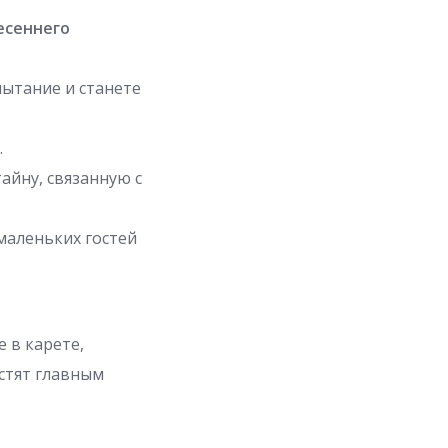
есеннего
пытание и станете
.
айну, связанную с
 маленьких гостей
е в карете,
остят главным