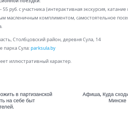
сионной поездки:
55 руб. с участника (интерактивная экскурсия, катание 
сным масленичным комплиментом, самостоятельное пос
.
ласть, Столбцовский район, деревня Сула, 14
е парка Сула:
parksula.by
меет иллюстративный характер.
пожить в партизанской
Афиша, Куда сход
ть на себе быт
Минске 
телей.