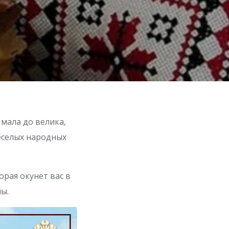
 мала до велика,
еселых народных
орая окунет вас в
ы.