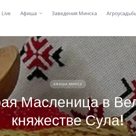
Live
Афиша
Заведения Минска
Агроусадьб
АФИША МИНСК
ая Масленица в Ве
княжестве Сула!