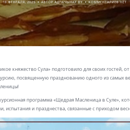
18 ФЕВРАЛЯ, 2025
АВТОР АДПАЧЫНАК BY
КОММЕНТАРИЕВ НЕТ
икое княжество Сула» подготовило для своих гостей, от
курсию, посвященную празднованию одного из самых в
леницы!
скурсионная программа «Щедрая Масленица в Суле», кот
, испытания и празднества, связанные с приходом весн