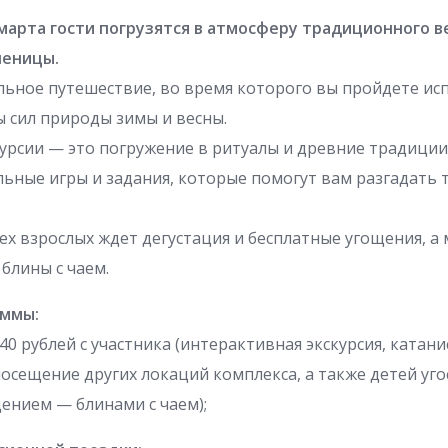
 марта гости погрузятся в атмосферу традиционного в
леницы.
льное путешествие, во время которого вы пройдете ис
 сил природы зимы и весны.
урсии — это погружение в ритуалы и древние традиции
льные игры и задания, которые помогут вам разгадать т
сех взрослых ждет дегустация и бесплатные угощения, а
блины с чаем.
аммы:
0 рублей с участника (интерактивная экскурсия, катани
осещение других локаций комплекса, а также детей уг
ением — блинами с чаем);