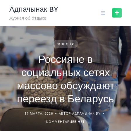
Skip
Адпачынак BY
to
content
Журнал об отдыхе
НОВОСТИ
Россияне в
социальных сетях
массово обсуждают
переезд в Беларусь
17 МАРТА, 2026
АВТОР АДПАЧЫНАК BY
КОММЕНТАРИЕВ НЕТ