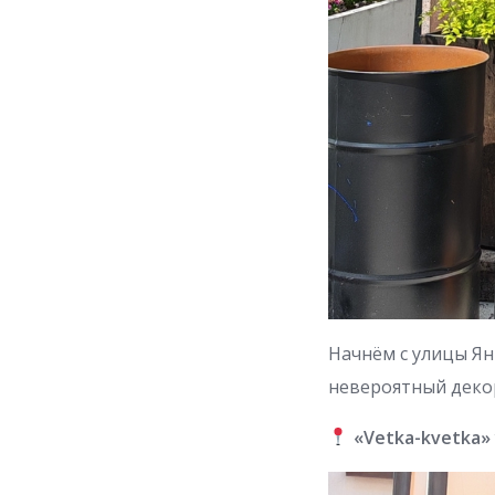
Начнём с улицы Ян
невероятный декор
«Vetka-kvetka» у