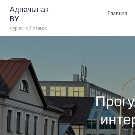
Skip
Адпачынак
to
Главная
BY
content
Журнал об отдыхе
Прогу
инте