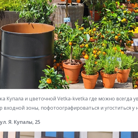
ка Купала и цветочной Vetka-kvetka где можно всегда 
 входной зоны, пофотоографироваться и угоститься у 
л. Я. Купалы, 25