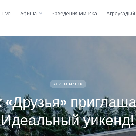
Live
Афиша
Заведения Минска
Агроусадьб
АФИША МИНСК
 «Друзья» приглаша
Идеальный уикенд!