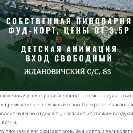
оложенный у ресторана «Venner» – это место куда стоит
и время даже не в пляжный сезон. Прекрасное располож
волит чудесно отдохнуть, насладиться свежим воздух
 весны.
его площадке вас ожидают зоны фуд-корта и великолеп