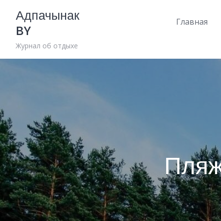
Skip
Адпачынак
to
Главная
BY
content
Журнал об отдыхе
Пляж