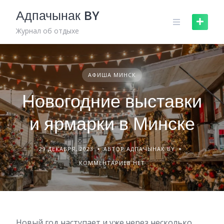
Skip
Адпачынак BY
to
content
Журнал об отдыхе
АФИША МИНСК
Новогодние выставки
и ярмарки в Минске
29 ДЕКАБРЯ, 2023
АВТОР АДПАЧЫНАК BY
КОММЕНТАРИЕВ НЕТ
Новый год наступает и уже через несколько