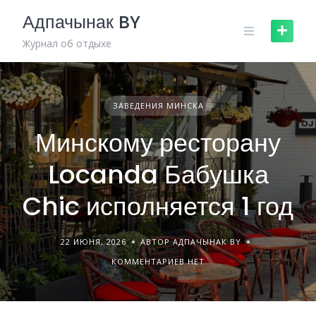
Skip
Адпачынак BY
to
content
Журнал об отдыхе
ЗАВЕДЕНИЯ МИНСКА
Минскому ресторану
Locanda Бабушка
Chic исполняется 1 год
22 ИЮНЯ, 2026
АВТОР АДПАЧЫНАК BY
КОММЕНТАРИЕВ НЕТ