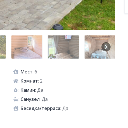
:
Мест
: 6
:
Комнат
: 2
:
Камин
: Да
:
Санузел
: Да
:
Беседка/терраса
: Да