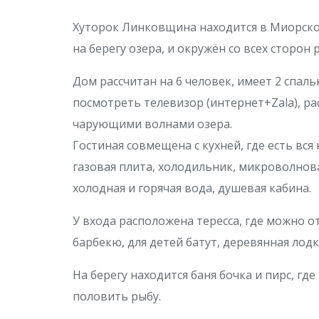
Хуторок Линковщина находится в Миорском
на берегу озера, и окружён со всех сторон
Дом рассчитан на 6 человек, имеет 2 спал
посмотреть телевизор (интернет+Zala), ра
чарующими волнами озера.
Гостиная совмещена с кухней, где есть вся
газовая плита, холодильник, микроволнова
холодная и горячая вода, душевая кабина.
У входа расположена тересса, где можно о
барбекю, для детей батут, деревянная лодк
На берегу находится баня бочка и пирс, гд
половить рыбу.