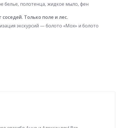
ое белье, полотенца, жидкое мыло, фен
 соседей. Только поле и лес.
низация экскурсий — болото «Мох» и болото
ное спасибо Анне и Александру! Все