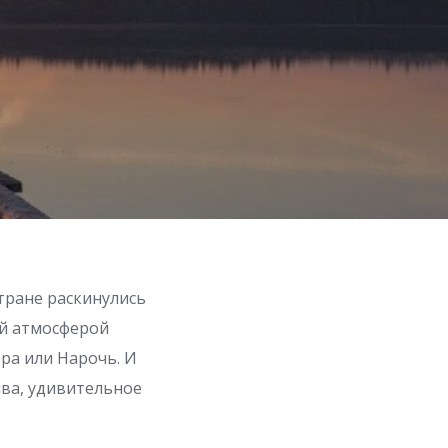
тране раскинулись
ой атмосферой
ёра или Нарочь. И
ява, удивительное