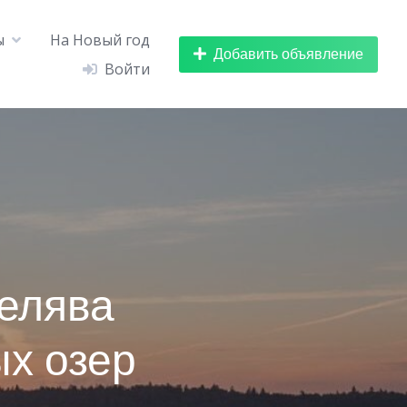
ы
На Новый год
Добавить объявление
Войти
Селява
ых озер