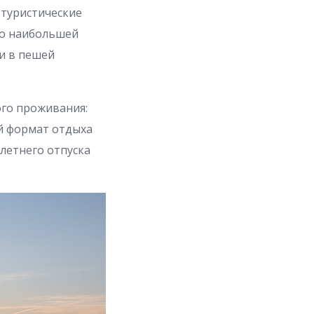
 туристические
ко наибольшей
и в пешей
ого проживания:
ой формат отдыха
летнего отпуска