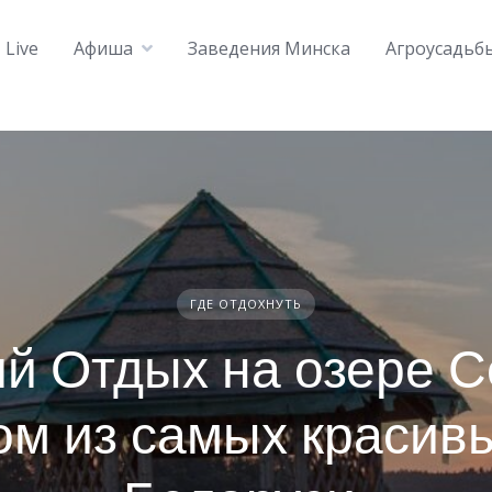
Live
Афиша
Заведения Минска
Агроусадьб
ГДЕ ОТДОХНУТЬ
й Отдых на озере 
м из самых красив