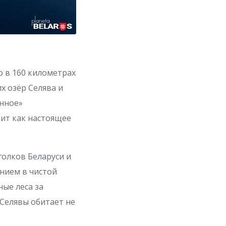
о в 160 километрах
х озёр Селява и
енное»
дит как настоящее
голков Беларуси и
нием в чистой
ные леса за
 Селявы обитает не