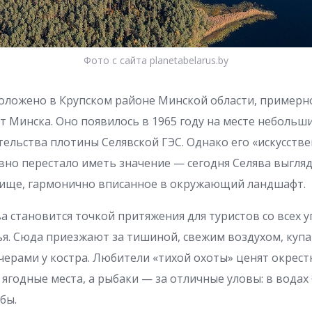
Фото с сайта planetabelarus.by
оложено в Крупском районе Минской области, примерн
от Минска. Оно появилось в 1965 году на месте небольши
тельства плотины Селявской ГЭС. Однако его «искусств
но перестало иметь значение — сегодня Селява выгля
ище, гармонично вписанное в окружающий ландшафт.
а становится точкой притяжения для туристов со всех у
я. Сюда приезжают за тишиной, свежим воздухом, купа
черами у костра. Любители «тихой охоты» ценят окрест
 ягодные места, а рыбаки — за отличные уловы: в водах
бы.