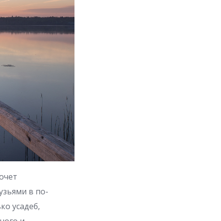
хочет
узьями в по-
ко усадеб,
ного и