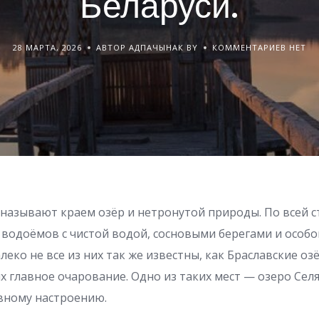
Беларуси.
28 МАРТА, 2026
АВТОР АДПАЧЫНАК BY
КОММЕНТАРИЕВ НЕТ
 называют краем озёр и нетронутой природы. По всей с
водоёмов с чистой водой, сосновыми берегами и особ
леко не все из них так же известны, как Браславские оз
х главное очарование. Одно из таких мест — озеро Сел
вному настроению.