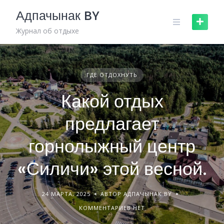
Skip
Адпачынак BY
to
content
Журнал об отдыхе
ГДЕ ОТДОХНУТЬ
Какой отдых
предлагает
горнолыжный центр
«Силичи» этой весной.
24 МАРТА, 2025
АВТОР АДПАЧЫНАК BY
КОММЕНТАРИЕВ НЕТ