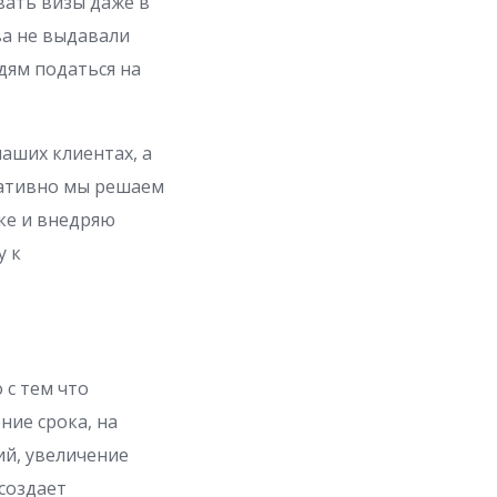
вать визы даже в
ва не выдавали
дям податься на
наших клиентах, а
ративно мы решаем
ке и внедряю
у к
 с тем что
ние срока, на
ий, увеличение
 создает