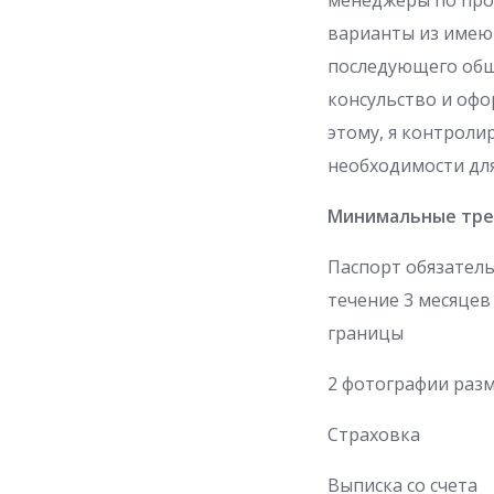
менеджеры по про
варианты из имеющ
последующего обще
консульство и офо
этому, я контроли
необходимости дл
Минимальные треб
Паспорт обязатель
течение 3 месяце
границы
2 фотографии разме
Страховка
Выписка со счета