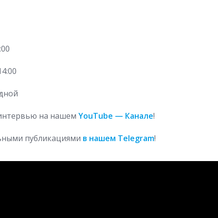
:00
14:00
одной
 интервью на нашем
YouTube — Канале
!
льными публикациями
в нашем
Telegram
!