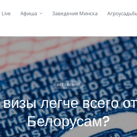
Live
Афиша
Заведения Минска
Агроусадьб
АКТУАЛЬНО
 визы легче всего о
Белорусам?