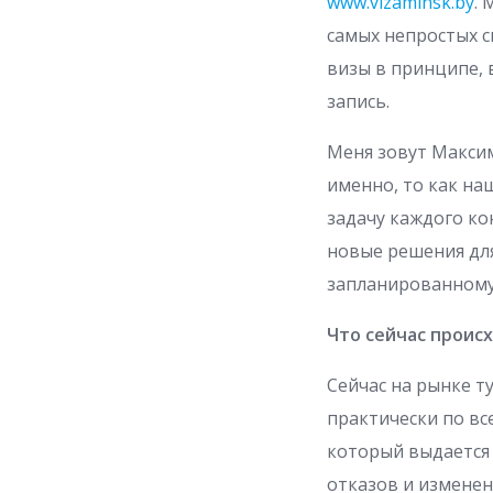
www.vizaminsk.by
.
самых непростых с
визы в принципе, 
запись.
Меня зовут Максим
именно, то как н
задачу каждого ко
новые решения для
запланированному
Что сейчас происх
Сейчас на рынке т
практически по вс
который выдается 
отказов и изменен