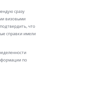
мендую сразу
еми визовыми
 подтвердить, что
вые справки имели
ределенности
информации по