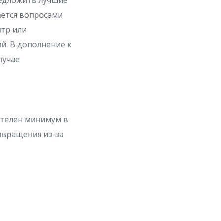
редложить лучшие
ается вопросами
нтр или
й. В дополнение к
лучае
ителен минимум в
звращения из-за