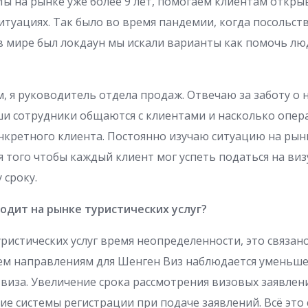
 Мы на рынке уже более 9 лет, помогаем клиентам откры
итуациях. Так было во время пандемии, когда посольст
в мире был локдаун мы искали варианты как помочь лю
, я руководитель отдела продаж. Отвечаю за заботу о 
аши сотрудники общаются с клиентами и насколько опе
нкретного клиента. Постоянно изучаю ситуацию на рын
 того чтобы каждый клиент мог успеть податься на виз
 сроку.
одит на рынке туристических услуг?
уристических услуг время неопределенности, это связано
ем направлениям для Шенген Виз наблюдается уменьше
виза. Увеличение срока рассмотрения визовых заявлен
ие системы регистрации при подаче заявлений. Всё это