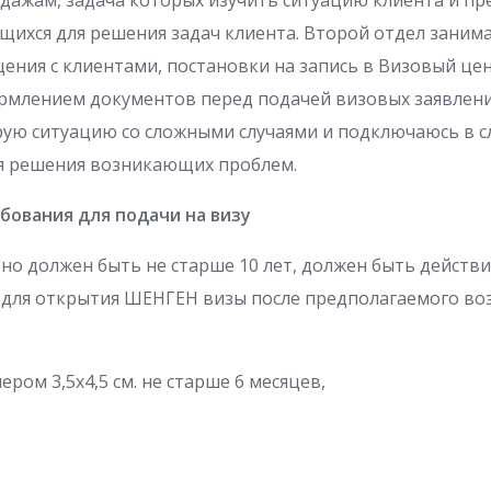
дажам, задача которых изучить ситуацию клиента и п
ихся для решения задач клиента. Второй отдел заним
ния с клиентами, постановки на запись в Визовый це
рмлением документов перед подачей визовых заявлени
рую ситуацию со сложными случаями и подключаюсь в с
я решения возникающих проблем.
ования для подачи на визу
но должен быть не старше 10 лет, должен быть действ
в для открытия ШЕНГЕН визы после предполагаемого во
ром 3,5х4,5 см. не старше 6 месяцев,