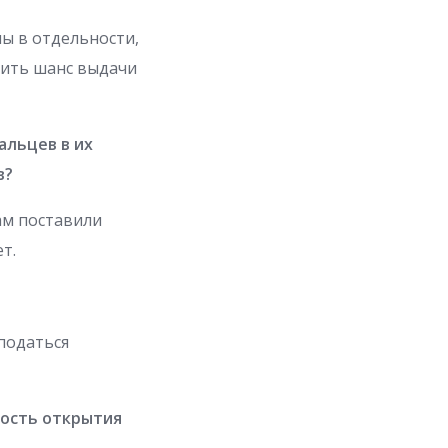
ы в отдельности,
сить шанс выдачи
альцев в их
в?
ам поставили
т.
податься
ность открытия