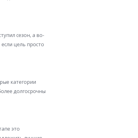
упил сезон, а во-
 если цель просто
орые категории
более долгосрочны
тапе это