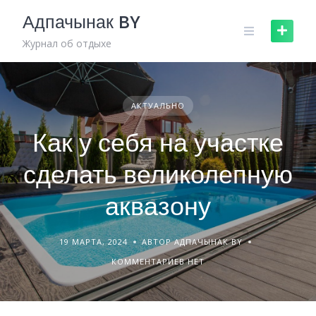
Skip
Адпачынак BY
to
content
Журнал об отдыхе
АКТУАЛЬНО
Как у себя на участке
сделать великолепную
аквазону
19 МАРТА, 2024
АВТОР АДПАЧЫНАК BY
КОММЕНТАРИЕВ НЕТ