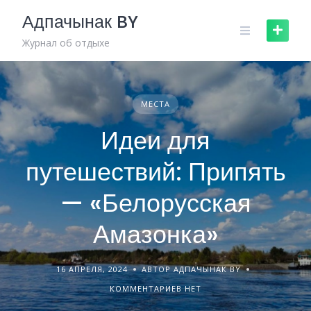
Skip
Адпачынак BY
to
content
Журнал об отдыхе
МЕСТА
Идеи для
путешествий: Припять
— «Белорусская
Амазонка»
16 АПРЕЛЯ, 2024
АВТОР АДПАЧЫНАК BY
КОММЕНТАРИЕВ НЕТ