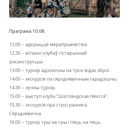
Праграма 10.08:
12.00 – адкрыццё мерапрыемства.
12.30 – вітанні клубаў гістарычнай
рэканструкцыі.
13.00 – турнір адзіночны на трох відах зброі.
14.00 – экскурсія па сярэднявечным гарадзішчы.
14.30 – лучны турнір.
15.00 – выступ клуба “Шатландская пяхота”.
15.30 – экскурсія пра строі ранняга
Сярэднявечча.
16.00 – турнір тры на тры і пяць на пяць.