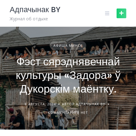
Skip
Адпачынак BY
to
content
Журнал об отдыхе
АФИША МИНСК
Фэст сярэднявечнай
культуры «Задора» ў
Дукорскім маёнтку.
8 АВГУСТА, 2024
АВТОР АДПАЧЫНАК BY
КОММЕНТАРИЕВ НЕТ