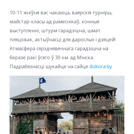
10-11 жніўня вас чакаюць ваярскія турніры,
майстар-класы ад рамеснікаў, конныя
выступленні, штурм гарадзішча, шмат
пляцовак, актыўнасці для дарослых і дзяцей!
Атмасфера сярэднявечнага гарадзішча на
беразе ракі ўсяго ў 30 км. ад Мінска.
Падрабязнасці шукайце на сайце
dukora.by