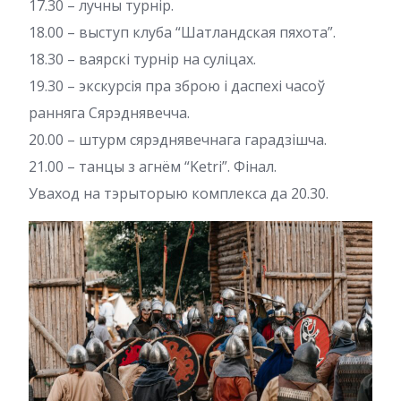
17.30 – лучны турнір.
18.00 – выступ клуба “Шатландская пяхота”.
18.30 – ваярскі турнір на суліцах.
19.30 – экскурсія пра зброю і даспехі часоў
ранняга Сярэднявечча.
20.00 – штурм сярэднявечнага гарадзішча.
21.00 – танцы з агнём “Ketri”. Фінал.
Уваход на тэрыторыю комплекса да 20.30.