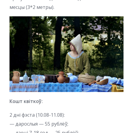
месцы (3*2 метры).
Кошт квіткоў:
2 дні фэста (10.08-11.08):
— дарослыя — 55 рублёў;
— дзеці 7-18 год — 25 рублёў;