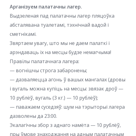
Арганізуем палатачны лагер.
Выдзеленая пад палатачны лагер пляцоўка
абсталявана туалетамі, тэхнічнай вадой і
сметнікамі.
Звяртаем увагу, што мы не даем палаткі і
арэндаваць іх на месцы будзе немагчыма!
Правілы палатачнага лагера:
— вогнішчы строга забаронены;
— дазваляецца агонь ў вашых мангалах (дровы
і вугаль можна купіць на месцы: звязак дроў —
10 рублёў, вугаль (3 кг.) — 10 рублёў);
— паважаем суседзяў: шум на тэрыторыі лагера
дазволены да 23:00.
Экалагічны збор з аднаго намёта — 10 рублёў,
пры ўмове знаходжання на адным палатачным