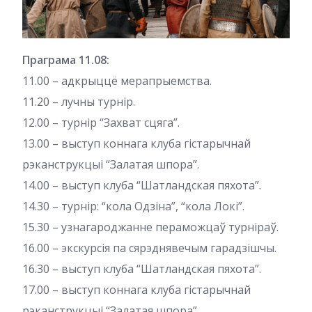
Праграма 11.08:
11.00 – адкрыццё мерапрыемства.
11.20 – лучны турнір.
12.00 – турнір “Захват сцяга”.
13.00 – выступ коннага клуба гістарычнай
рэканструкцыі “Залатая шпора”.
14.00 – выступ клуба “Шатландская пяхота”.
14.30 – турнір: “кола Одзіна”, “кола Локі”.
15.30 – узнагароджанне пераможцаў турніраў.
16.00 – экскурсія па сярэднявечым гарадзішчы.
16.30 – выступ клуба “Шатландская пяхота”.
17.00 – выступ коннага клуба гістарычнай
рэканструкцыі “Залатая шпора”.