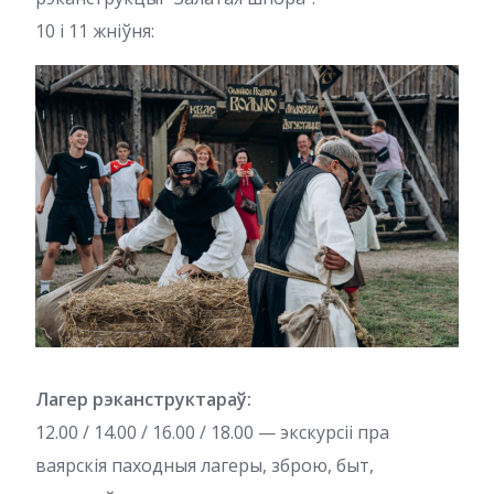
10 і 11 жніўня:
Лагер рэканструктараў:
12.00 / 14.00 / 16.00 / 18.00 — экскурсіі пра
ваярскія паходныя лагеры, зброю, быт,