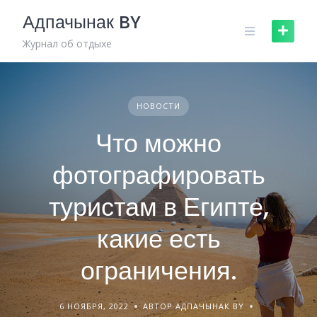
Skip
Адпачынак BY
to
content
Журнал об отдыхе
НОВОСТИ
Что можно
фотографировать
туристам в Египте,
какие есть
ограничения.
6 НОЯБРЯ, 2022
АВТОР АДПАЧЫНАК BY