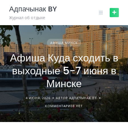
Skip
Адпачынак BY
to
content
Журнал об отдыхе
АФИША МИНСК
Афиша Куда сходить в
выходные 5-7 июня в
Минске
4 ИЮНЯ, 2026
АВТОР АДПАЧЫНАК BY
КОММЕНТАРИЕВ НЕТ