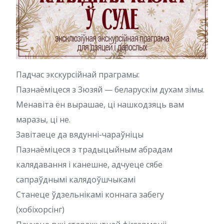
Падчас экскурсійнай праграмы:
Пазнаёміцеся з Зюзяй — беларускім духам зімы.
Менавіта ён вырашае, ці нашкодзяць вам
маразы, ці не.
Завітаеце да вядунні-чараўніцы
Пазнаёміцеся з традыцыйным абрадам
калядавання і канешне, адчуеце сябе
сапраўднымі калядоўшчыкамі
Станеце ўдзельнікамі коннага забегу
(хобіхорсінг)