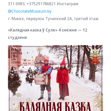
311 6983, +375291786821 Инстаграм:
@ChocolateMuseum.by
г. Минск, переулок Тучинский 2А, третий этаж.
«Калядная казка ў Суле» 4 снежня — 12
студзеня