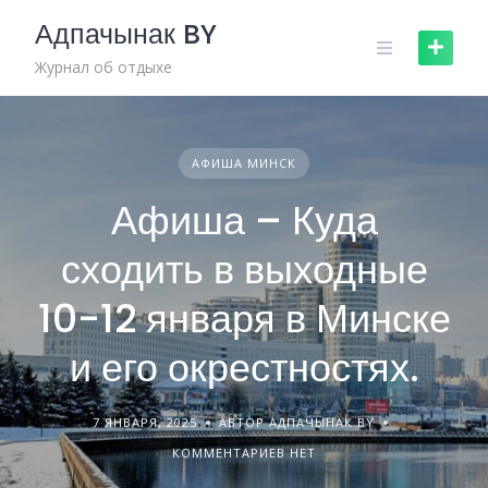
Skip
Адпачынак BY
to
content
Журнал об отдыхе
АФИША МИНСК
Афиша – Куда
сходить в выходные
10-12 января в Минске
и его окрестностях.
7 ЯНВАРЯ, 2025
АВТОР АДПАЧЫНАК BY
КОММЕНТАРИЕВ НЕТ