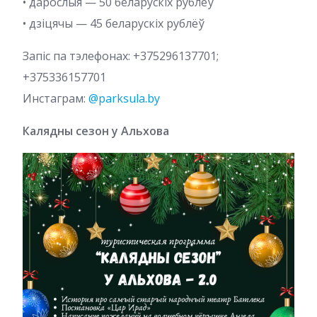
• дарослыя — 50 беларускіх рублёў
• дзіцячы — 45 беларускіх рублёў
Запіс па тэлефонах: +375296137701;
+375336157701
Инстаграм:
@parksula.by
Калядны сезон у Альхова