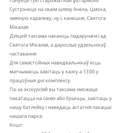
Пачуеце гукі старажытнай фісгармоніі
Сустрэнеце на сваім шляху Анёла, Цмока,
змяіную каралеву, ну і, канешне, Святога
Мікалая.
Дзяцей таксама чакаюць падаруначкі ад
Святога Мікалая, а дарослых удзельнікаў
частаванне
Для самастойных наведвальнікаў ёсць
магчымасць завітаць у казку а 13:00 у
працоўныя дні комплексу.
Па-за экскурсіяй вы таксама зможаце
пакатацца на санях або брычцы, завітаць у
нашу батлейку і наведаць астатнія лакацыі
нашага парка.
Кошт: