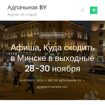
Skip
Адпачынак BY
to
content
Журнал об отдыхе
АФИША МИНСК
Афиша, Куда сходить
в Минске в выходные
28-30 ноября
26 НОЯБРЯ, 2025
АВТОР АДПАЧЫНАК BY
КОММЕНТАРИЕВ НЕТ