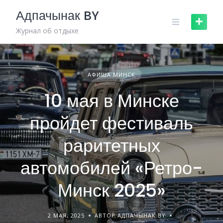
Skip
Адпачынак BY
to
content
Журнал об отдыхе
АФИША МИНСК
10 мая в Минске
пройдет фестиваль
раритетных
автомобилей «Ретро-
Минск 2025»
2 МАЯ, 2025
АВТОР АДПАЧЫНАК BY