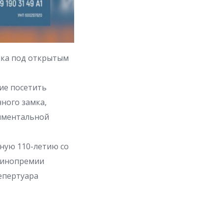
мка под открытым
ие посетить
ного замка,
тиментальной
ную 110-летию со
 кинопремии
репертуара