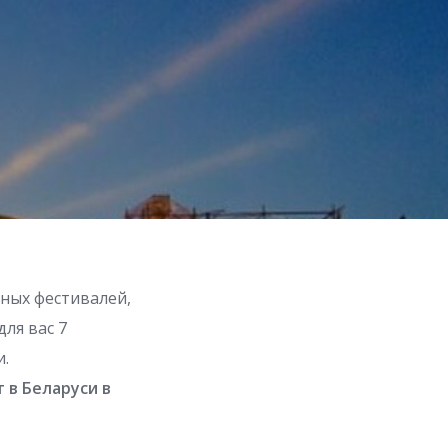
ных фестивалей,
ля вас 7
и.
 в Беларуси в