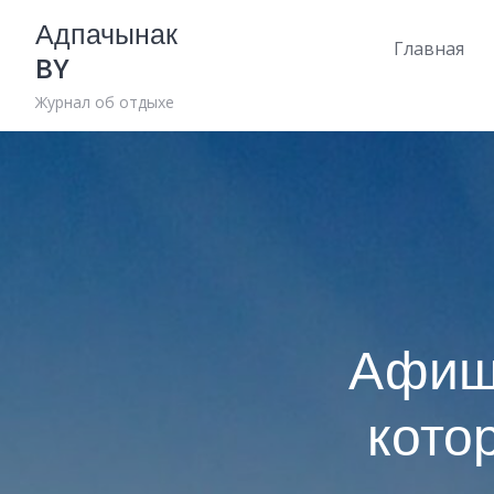
Skip
Адпачынак
to
Главная
BY
content
Журнал об отдыхе
Афиша
кото